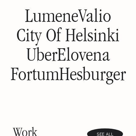
Lumene
Valio
City Of Helsinki
Uber
Elovena
Fortum
Hesburger
Work
SEE ALL