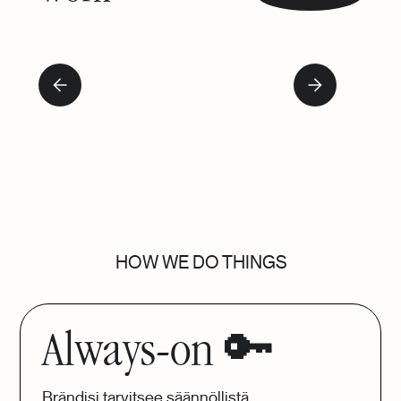
Slide 2 of 3.
HOW WE DO THINGS
Always-on 🔑
Brändisi tarvitsee säännöllistä,