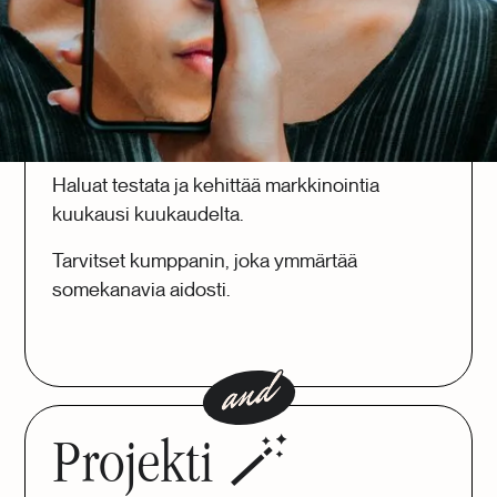
Always-on 🔑
Brändisi tarvitsee säännöllistä,
korkealaatuista videotuotantoa.
Haluat testata ja kehittää markkinointia
kuukausi kuukaudelta.
Tarvitset kumppanin, joka ymmärtää
somekanavia aidosti.
Projekti 🪄