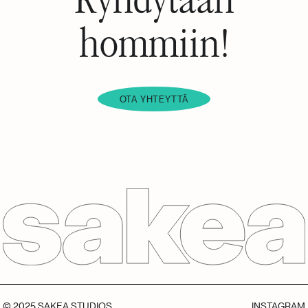
Ryhdytään
hommiin!
OTA YHTEYTTÄ
© 2025 SAKEA STUDIOS
INSTAGRAM