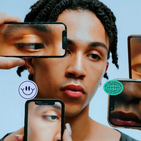
jotka ymmärtävät
sosiaalista mediaa, videota
ja yleisöjä.
TUTUSTU TIIMIIN
HOW WE DO THINGS