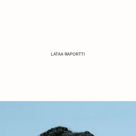
LATAA RAPORTTI 2025
Yleisösuhteen uudet
omistajat
LATAA RAPORTTI
Sakea on koti tekijöille,