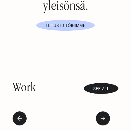
yleisönsä.
TUTUSTU TÖIHIMME
Work
SEE ALL
Slide 2 of 3.