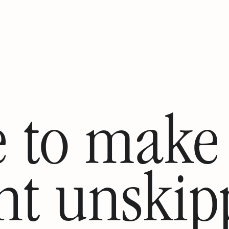
 to make
nt unskip