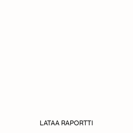
LATAA RAPORTTI 2025
sösuhteen uudet omis
LATAA RAPORTTI