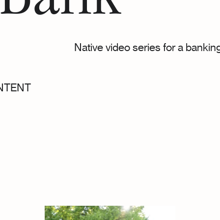
 Bank
Native video series for a banki
A
NTENT