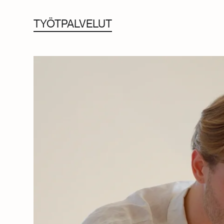
TYÖT
PALVELUT