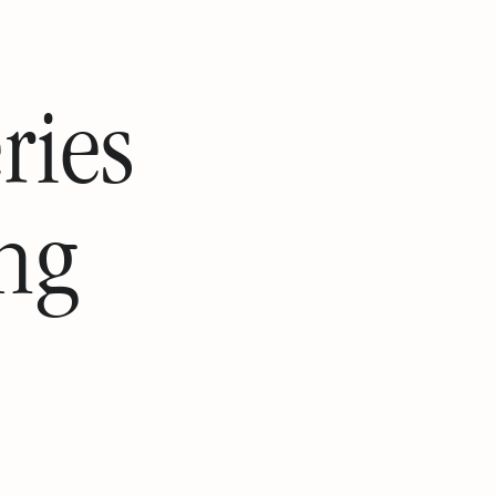
ries
ung