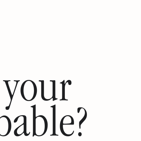
 your
pable?